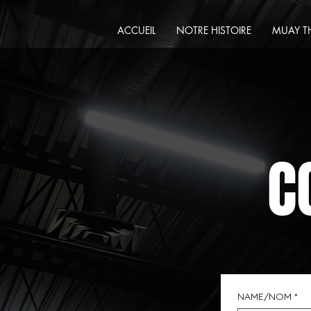
ACCUEIL
NOTRE HISTOIRE
MUAY T
C
NAME/NOM
*