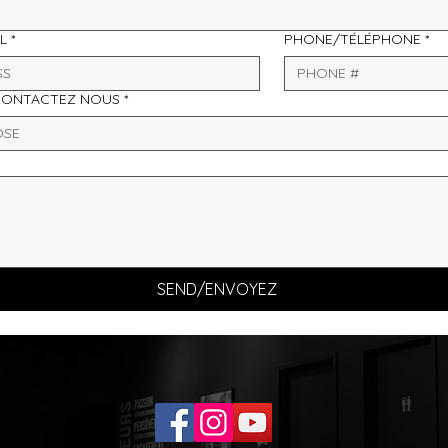
L
*
PHONE/TÉLÉPHONE
*
CONTACTEZ NOUS
*
OSE
SEND/ENVOYEZ