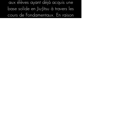
aux élèves ayant déjà acquis une
base solide en Jiu-Jitsu à travers les
cours de Fondamentaux. En raison
du rythme plus élevé et de l’absence
de kimono, il est important que les
participants aient déjà une bonne
compréhension des positions, des
transitions et du contrôle.
Le format du cours est similaire à
celui du
Jiu-Jitsu – Avancé
. Les
séances débutent généralement par
des drills debout en partenaire,
incluant du travail de lutte et de
wrestle-ups, servant d’échauffement
spécifique et directement transférable
au combat réel. L’enseignement se
poursuit ensuite avec une situation