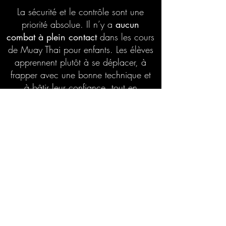
La sécurité et le contrôle sont une
priorité absolue. Il n’y a
aucun
combat à plein contact
dans les cours
de Muay Thai pour enfants. Les élèves
apprennent plutôt à se déplacer, à
frapper avec une bonne technique et
à bâtir leur confiance, tout en
respectant leurs partenaires
d’entraînement.
Les cours de Muay Thai pour enfants
sont généralement regroupés par âge
(5 à 7 ans et 8 à 13 ans), ce qui
permet d’adapter l’enseignement au
niveau de maturité et aux capacités de
chaque enfant. Notre objectif est
d’aider les jeunes à développer des