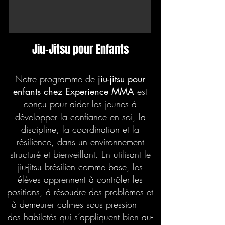
Jiu-Jitsu pour Enfants
Notre programme de
jiu-jitsu pour
enfants chez Experience MMA
est
conçu pour aider les jeunes à
développer la confiance en soi, la
discipline, la coordination et la
résilience, dans un environnement
structuré et bienveillant. En utilisant le
jiu-jitsu brésilien comme base, les
élèves apprennent à contrôler les
positions, à résoudre des problèmes et
à demeurer calmes sous pression —
des habiletés qui s’appliquent bien au-