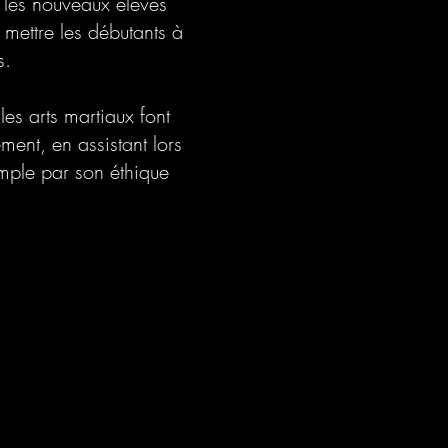
t les nouveaux élèves
r mettre les débutants à
s.
es arts martiaux font
ment, en assistant lors
mple par son éthique