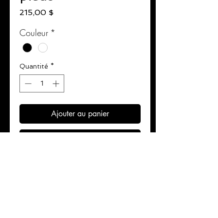
Prix
215,00 $
Couleur
*
Quantité
*
Ajouter au panier
Commander et payer
Cuir Syntek haut de gamme.
Sangles en nylon résistantes pour
un entraînement silencieux.
Coutures renforcées.
6 pieds de longueur.
Conçu pour une utilisation