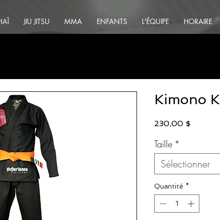
HAÏ
JIU JITSU
MMA
ENFANTS
L'ÉQUIPE
HORAIRE
Kimono Ka
Prix
230,00 $
Taille
*
Sélectionner
Quantité
*