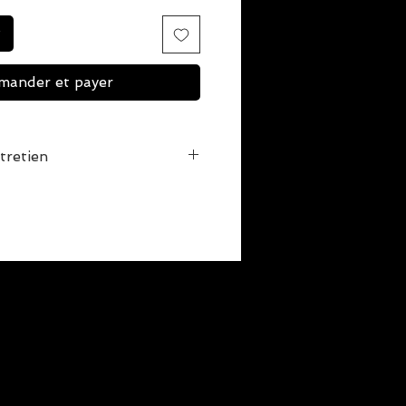
ander et payer
tretien
vinaigre avant le premier lavage
leur.
la préservation de la couleur est
nt de laver le Kimono la toute
s tremper votre gi dans une
e. Ajoutez à cela une tasse de
tionnel (vous pouvez le trouver au
ssez reposer quelques heures.
régulier en machine.