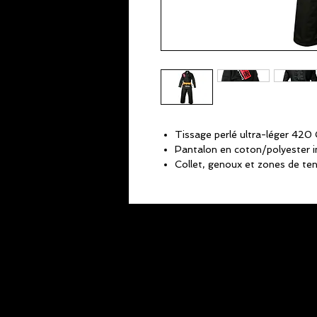
Tissage perlé ultra-léger 420
Pantalon en coton/polyester i
Collet, genoux et zones de ten
maximale.
Cordon de serrage du pantalon
sûr et personnalisable.
Broderie Kanji Jiu-Jitsu Gentle
Kanji avec profil noir sur noir a
Ultra-léger mais durable.
Ceinture non incluse.