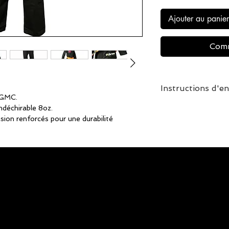
Ajouter au panier
Comm
Instructions d'en
 GMC.
Pré-tremper avec du 
ndéchirable 8oz.
pour préserver la cou
sion renforcés pour une durabilité
L'un des secrets de 
un pré-trempage ava
 extensible pour un ajustement simple,
première fois. Faite
baignoire d'eau tièd
 Art de haute qualité.
vinaigre blanc tradi
u dos.
supermarché) et lai
Procédez au lavage 