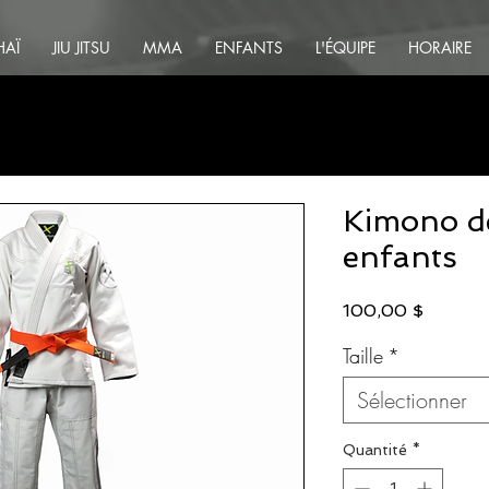
HAÏ
JIU JITSU
MMA
ENFANTS
L'ÉQUIPE
HORAIRE
Kimono de
enfants
Prix
100,00 $
Taille
*
Sélectionner
Quantité
*