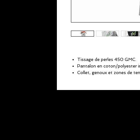
Tissage de perles 450 GMC.
Pantalon en coton/polyester i
Collet, genoux et zones de ten
maximale.
Cordon de serrage du pantalon
sûr et personnalisable.
Broderie de haute qualité.
La patch au dos peut être noir 
Léger mais durable.
Ceinture non incluse.