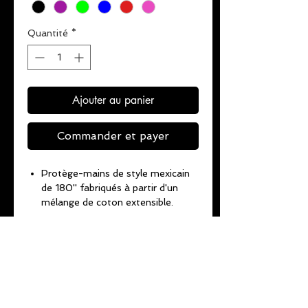
Quantité
*
Ajouter au panier
Commander et payer
Protège-mains de style mexicain
de 180'' fabriqués à partir d'un
mélange de coton extensible.
Passe-pouce en coton élastique.
Durable et offre une protection
Instructions d'entretien
vitale pour les mains et les
poignets.
Pour une hygiène optimale, nous
Coutures de haute qualité.
Comment envelopper vos
vous recommandons de laver après
Stretch parfait pour un
mains
chaque
utilisation. Lavage en
ajustement non restrictif.