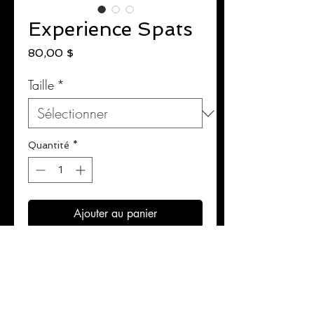
Experience Spats
Prix
80,00 $
Taille
*
Quantité
*
Ajouter au panier
Commander et payer
Made from a polyester blend for
great fit and comfort.