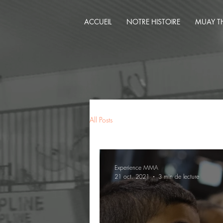
ACCUEIL
NOTRE HISTOIRE
MUAY T
All Posts
Experience MMA
21 oct. 2021
3 min de lecture