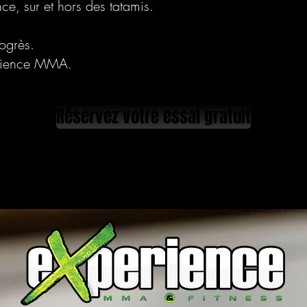
e, sur et hors des tatamis.
rogrès.
rience MMA.
Réservez votre essai gratuit